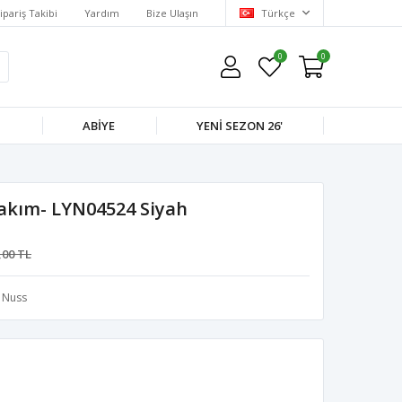
ipariş Takibi
Yardım
Bize Ulaşın
Türkçe
0
0
M
ABIYE
YENI SEZON 26'
Takım- LYN04524 Siyah
,00 TL
Nuss