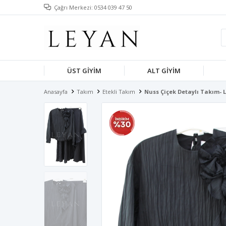
Çağrı Merkezi: 0534 039 47 50
ÜST GIYIM
ALT GIYIM
Anasayfa
Takım
Etekli Takım
Nuss Çiçek Detaylı Takım- 