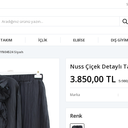
S
TAKIM
İÇLIK
ELBISE
DIŞ GIYI
LYN04524 Siyah
Nuss Çiçek Detaylı 
3.850,00 TL
5.980
Marka
Renk