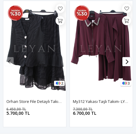
2
3
Orhan Store File Detaylı Takım- LYN04500 Siyah
My312 Yakası Taşlı Takım- LYN04058 Bordo
6.450,00 TL
7.300,00 TL
5.700,00 TL
6.700,00 TL