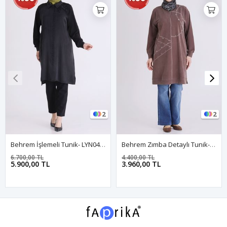
2
2
Behrem İşlemeli Tunik- LYN04588 Siyah
Behrem Zımba Detaylı Tunik- LYN04429 Kahve
6.700,00 TL
4.400,00 TL
5.900,00 TL
3.960,00 TL