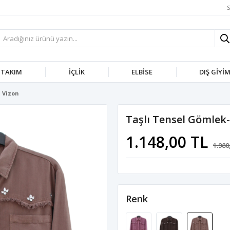
S
TAKIM
İÇLIK
ELBISE
DIŞ GIYI
1 Vizon
Taşlı Tensel Gömlek
1.148,00 TL
1.980
Renk