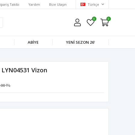
ipariş Takibi
Yardım
Bize Ulaşın
Türkçe
0
0
M
ABIYE
YENI SEZON 26'
- LYN04531 Vizon
,00 TL