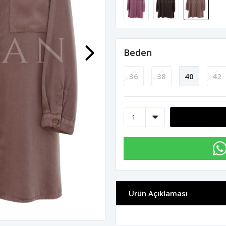
Beden
36
38
40
42
Ürün Açıklaması