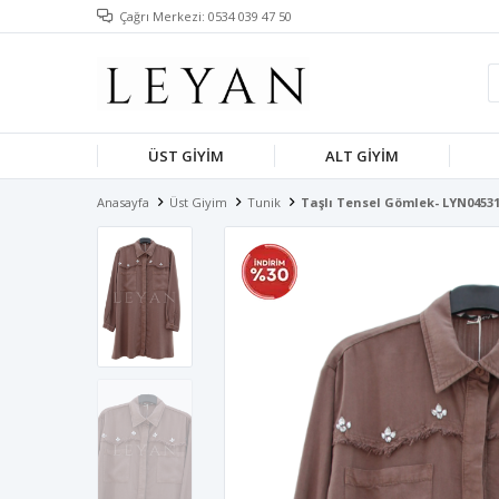
Çağrı Merkezi: 0534 039 47 50
ÜST GIYIM
ALT GIYIM
Anasayfa
Üst Giyim
Tunik
Taşlı Tensel Gömlek- LYN0453