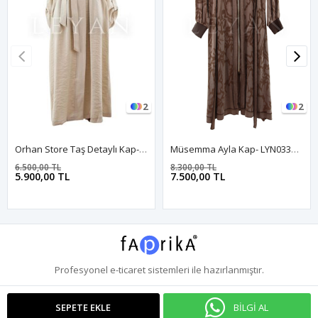
2
2
Orhan Store Taş Detaylı Kap- LYN03770 Bej
Müsemma Ayla Kap- LYN03329 Kahve
6.500,00 TL
8.300,00 TL
5.900,00 TL
7.500,00 TL
Profesyonel
e-ticaret
sistemleri ile hazırlanmıştır.
BİLGİ AL
SEPETE EKLE