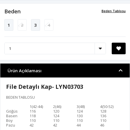
Beden
Beden Tablosu
1
2
3
4
Ürün Açıklaması
File Detaylı Kap- LYN03703
BEDEN TABLOSU
1(42-44)
2(46)
3(48)
4(50-52)
Göğüs
116
120
124
128
Basen
118
124
130
136
Boy
110
110
110
110
Pazu
42
42
44
46