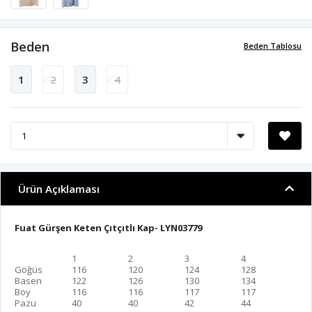
Beden
Beden Tablosu
1
2
3
4
Ürün Açıklaması
Fuat Gürşen Keten Çıtçıtlı Kap- LYN03779
1
2
3
4
Göğüs
116
120
124
128
Basen
122
126
130
134
Boy
116
116
117
117
Pazu
40
40
42
44