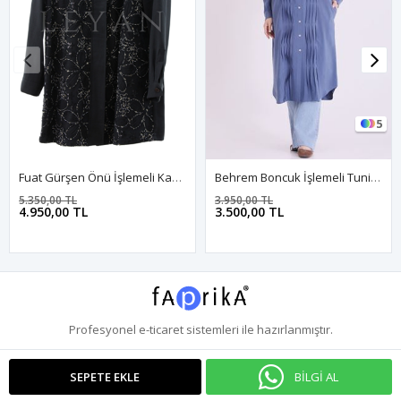
5
Fuat Gürşen Önü İşlemeli Kap- LYN03958 Siyah
Behrem Boncuk İşlemeli Tunik-LYN04664 İndigo
5.350,00 TL
3.950,00 TL
4.950,00 TL
3.500,00 TL
Profesyonel
e-ticaret
sistemleri ile hazırlanmıştır.
BİLGİ AL
SEPETE EKLE