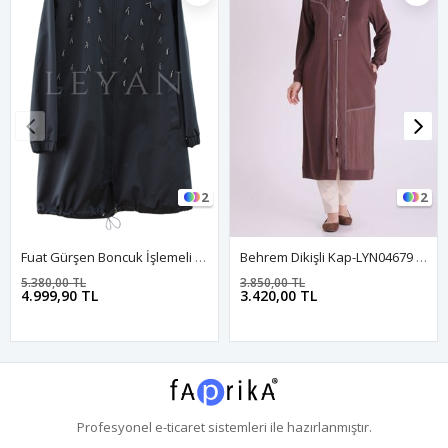
2
2
Fuat Gürşen Boncuk İşlemeli Kap- LYN03943 Siyah
Behrem Dikişli Kap-LYN04679 Kahve
5.380,00 TL
3.850,00 TL
4.999,90 TL
3.420,00 TL
Profesyonel
e-ticaret
sistemleri ile hazırlanmıştır.