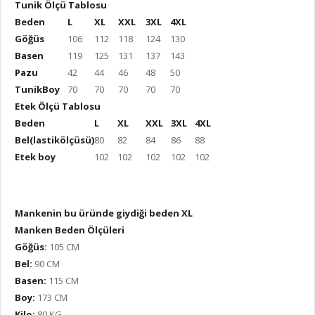
Tunik Ölçü Tablosu
Beden
L
XL
XXL
3XL
4XL
Göğüs
106
112
118
124
130
Basen
119
125
131
137
143
Pazu
42
44
46
48
50
TunikBoy
70
70
70
70
70
Etek Ölçü Tablosu
Beden
L
XL
XXL
3XL
4XL
Bel(lastikölçüsü)
80
82
84
86
88
Etek boy
102
102
102
102
102
Mankenin bu üründe giydiği beden XL
Manken Beden Ölçüleri
Göğüs:
105 CM
Bel:
90 CM
Basen:
115 CM
Boy:
173 CM
Kilo:
80 KG