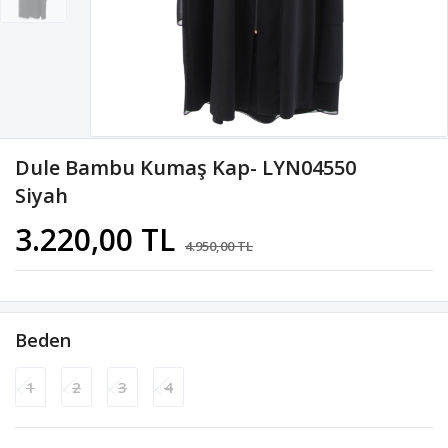
Dule Bambu Kumaş Kap- LYN04550
Siyah
3.220,00 TL
4.950,00 TL
Beden
1
2
3
4