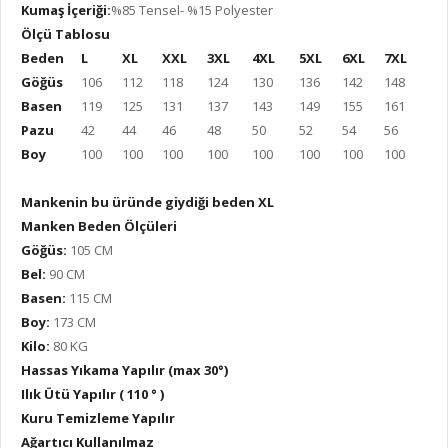
Kumaş İçeriği:
%85 Tensel- %15 Polyester
Ölçü Tablosu
Beden
L
XL
XXL
3XL
4XL
5XL
6XL
7XL
Göğüs
106
112
118
124
130
136
142
148
Basen
119
125
131
137
143
149
155
161
Pazu
42
44
46
48
50
52
54
56
Boy
100
100
100
100
100
100
100
100
Mankenin bu üründe giydiği beden XL
Manken Beden Ölçüleri
Göğüs:
105 CM
Bel:
90 CM
Basen:
115 CM
Boy:
173 CM
Kilo:
80 KG
Hassas Yıkama Yapılır (max 30°)
Ilık Ütü Yapılır ( 110 ° )
Kuru Temizleme Yapılır
Ağartıcı Kullanılmaz