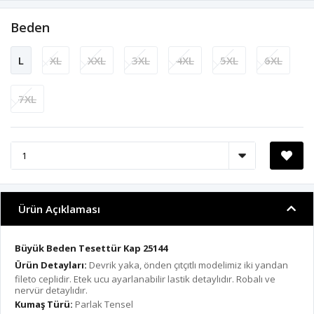
Beden
L
XL
XXL
3XL
4XL
5XL
6XL
7XL
Ürün Açıklaması
Büyük Beden Tesettür Kap 25144
Ürün Detayları:
Devrik yaka, önden çıtçıtlı modelimiz iki yandan
fileto ceplidir. Etek ucu ayarlanabilir lastik detaylıdır. Robalı ve
nervür detaylıdır.
Kumaş Türü:
Parlak Tensel