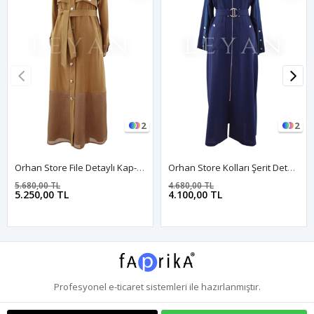
2
2
Orhan Store File Detaylı Kap- LYN04532 Taba
Orhan Store Kolları Şerit Detaylı Kap- LYN04481 Lacivert
5.680,00 TL
4.680,00 TL
5.250,00 TL
4.100,00 TL
Profesyonel
e-ticaret
sistemleri ile hazırlanmıştır.