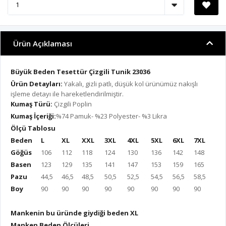
Ürün Açıklaması
Büyük Beden Tesettür Çizgili Tunik 23036
Ürün Detayları:
Yakalı, gizli patlı, düşük kol ürünümüz nakışlı
işleme detayı ile hareketlendirilmiştir.
Kumaş Türü:
Çizgili Poplin
Kumaş İçeriği:
%74 Pamuk- %23 Polyester- %3 Likra
Ölçü Tablosu
Beden
L
XL
XXL
3XL
4XL
5XL
6XL
7XL
Göğüs
106
112
118
124
130
136
142
148
Basen
123
129
135
141
147
153
159
165
Pazu
44,5
46,5
48,5
50,5
52,5
54,5
56,5
58,5
Boy
90
90
90
90
90
90
90
90
Mankenin bu üründe giydiği beden XL
Manken Beden Ölçüleri