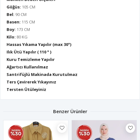
Göğüs:
105 CM
Bel:
90 CM
Basen:
115 CM
Boy:
173 CM
Kilo:
80 KG
Hassas Yıkama Yapılır (max 30°)
Ilık Ütü Yapılır ( 110 ° )
Kuru Temizleme Yapılır
Ağartıcı Kullanılmaz
Santrifüjlü Makinada Kurutulmaz
Ters Çevirerek Yıkayınız
Tersten Ütüleyiniz
Benzer Ürünler