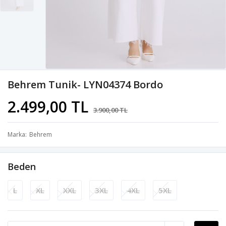
Behrem Tunik- LYN04374 Bordo
2.499,00 TL
3.900,00 TL
Marka
Behrem
Beden
L
XL
XXL
3XL
4XL
5XL