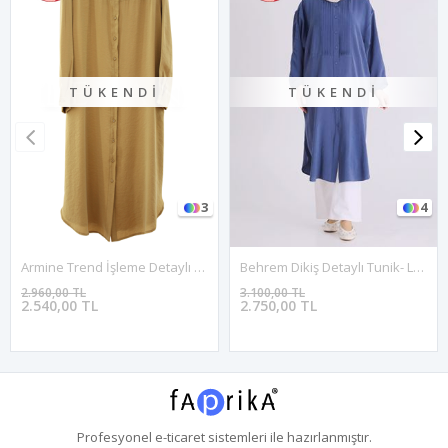
TÜKENDI
TÜKENDI
3
4
Armine Trend İşleme Detaylı Tunik-LYN04672 Yağ Yeşili
Behrem Dikiş Detaylı Tunik- LYN04388 İndigo
2.960,00 TL
3.100,00 TL
2.540,00 TL
2.750,00 TL
Profesyonel
e-ticaret
sistemleri ile hazırlanmıştır.