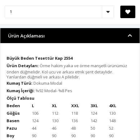
Ürün Açıklaması
Büyük Beden Tesettür Kap 2554
Ürün Detayları:
Örme hakim yaka ve örme manşetli ürünümüz
önden düğmelidir. Kol ucu ve arkası etnik şerit detaylıdır.
Yanlardan düğmeli ve arkası A pilelidir.
Kumaş Türü:
Dokuma Modal
Kumaş İçeriği:
%92 Modal- %8 Pes
Ölçü Tablosu
Beden
L
XL
XXL
3XL
4XL
Göğüs
106
112
118
124
130
Basen
124
130
136
142
148
Pazu
44
46
48
50
52
Boy
90
90
90
90
90