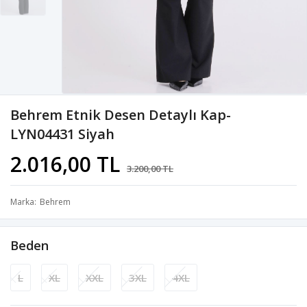
Behrem Etnik Desen Detaylı Kap-
LYN04431 Siyah
2.016,00 TL
3.200,00 TL
Marka
Behrem
Beden
L
XL
XXL
3XL
4XL