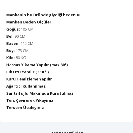
Mankenin bu üründe giydiği beden XL
Manken Beden Ölçüleri
Göğüs:
105 CM
Bel:
90 CM
Basen:
115 CM
Boy:
173 CM
Kilo:
80 KG
Hassas Yıkama Yapılır (max 30°)
Ilık Ütü Yapılır ( 110 ° )
Kuru Temizleme Yapılır
Ağartıcı Kullanılmaz
Santrifüjlü Makinada Kurutulmaz
Ters Çevirerek Yıkayınız
Tersten Ütüleyiniz
Benzer Ürünler