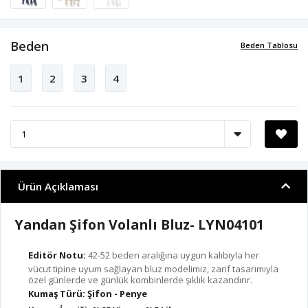
Beden
Beden Tablosu
1
2
3
4
Ürün Açıklaması
Yandan Şifon Volanlı Bluz- LYN04101
Editör Notu:
42-52 beden aralığına uygun kalıbıyla her
vücut tipine uyum sağlayan bluz modelimiz, zarif tasarımıyla
özel günlerde ve günlük kombinlerde şıklık kazandırır.
Kumaş Türü: Şifon - Penye