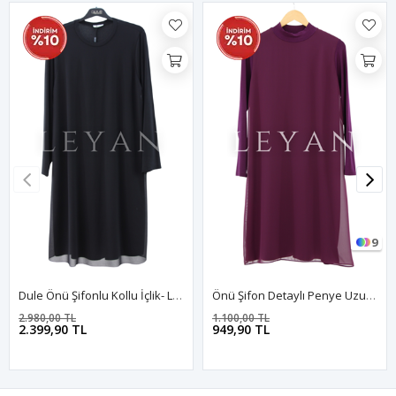
9
Dule Önü Şifonlu Kollu İçlik- LYN03991 Siyah
Önü Şifon Detaylı Penye Uzun Kollu İçlik- LYN01369 Mürdüm
2.980,00 TL
1.100,00 TL
2.399,90 TL
949,90 TL