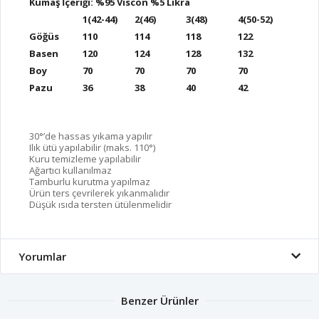
Kumaş İçeriği: %95 Viscon %5 Likra
1(42-44)
2(46)
3(48)
4(50-52)
Göğüs
110
114
118
122
Basen
120
124
128
132
Boy
70
70
70
70
Pazu
36
38
40
42
30°’de hassas yıkama yapılır
Ilık ütü yapılabilir (maks. 110°)
Kuru temizleme yapılabilir
Ağartıcı kullanılmaz
Tamburlu kurutma yapılmaz
Ürün ters çevrilerek yıkanmalıdır
Düşük ısıda tersten ütülenmelidir
Yorumlar
Benzer Ürünler