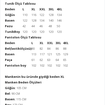
Tunik Ölçü Tablosu
Beden
L
XL
XXL
3XL
4XL
Göğüs
110
116
122
128
134
Basen
122
128
134
140
146
Pazu
42
44
46
48
50
TunikBoy
120
120
120
120
120
Pantolon Ölçü Tablosu
Beden
L
XL
XXL
3XL
4XL
Bel(lastikölçüsü)
80
82
84
86
88
Basen
113
117
121
125
129
Paça
61
62
63
64
65
Pantolon boy
102
102
102
102
102
Mankenin bu üründe giydiği beden XL
Manken Beden Ölçüleri
Göğüs:
105 CM
Bel:
90 CM
Basen:
115 CM
Boy:
173 CM