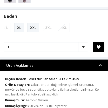
Beden
L
XL
XXL
3XL
4XL
Ürün Açıklaması
Büyük Beden Tesettür Pantolonlu Takım 3559
Ürün Detayları:
Yakalı, önden düğmeli ve işlemeli ürünümüz
nervür ve beyaz spor dikiş detaylarla ile hareketlendirilmiştir. Kol
ucu lastiklidir. Pantolon beli lastiklidir.
Kumaş Türü:
Aerobin Viskon
Kumaş İçeriği:
%90 Viskon - %10 Polyester