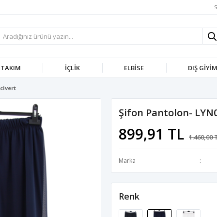
S
TAKIM
İÇLIK
ELBISE
DIŞ GIYI
civert
Şifon Pantolon- LYN
899,91 TL
1.460,00 
Marka
Renk