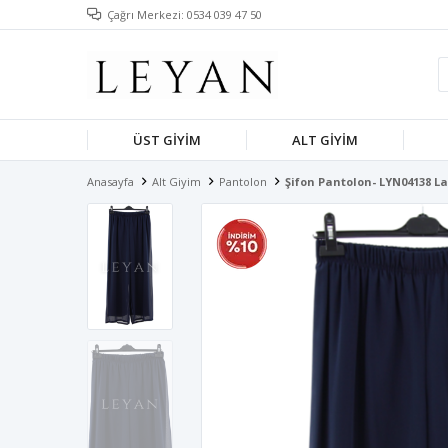
Çağrı Merkezi: 0534 039 47 50
ÜST GIYIM
ALT GIYIM
Anasayfa
Alt Giyim
Pantolon
Şifon Pantolon- LYN04138 La