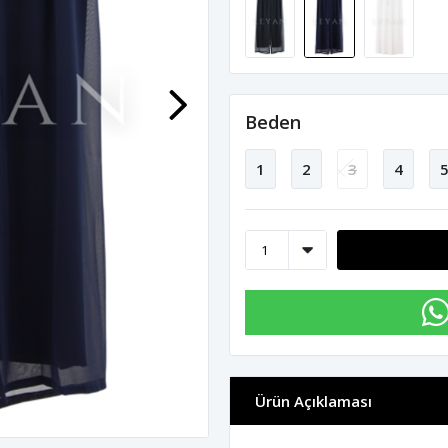
Beden
1
2
3
4
Ürün Açıklaması