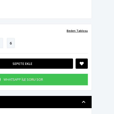
Beden Tablosu
5
6
SEPETE EKLE
WHATSAPP İLE SORU SOR