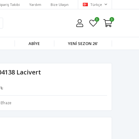
ipariş Takibi
Yardım
Bize Ulaşın
Türkçe
0
0
M
ABIYE
YENI SEZON 26'
04138 Lacivert
TL
Efraze