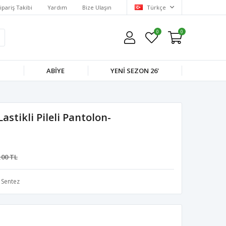
ipariş Takibi
Yardım
Bize Ulaşın
Türkçe
0
0
M
ABIYE
YENI SEZON 26'
stikli Pileli Pantolon-
,00 TL
Sentez