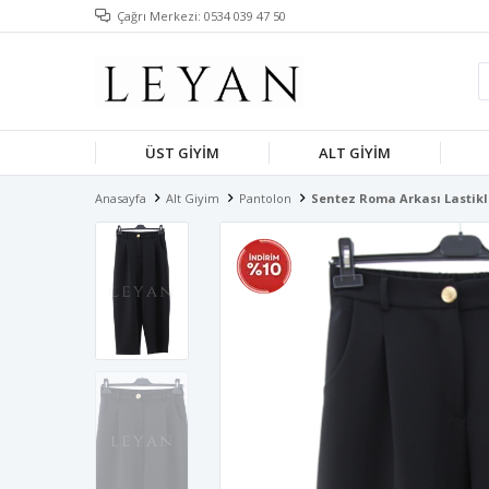
Çağrı Merkezi: 0534 039 47 50
ÜST GIYIM
ALT GIYIM
Anasayfa
Alt Giyim
Pantolon
Sentez Roma Arkası Lastikli