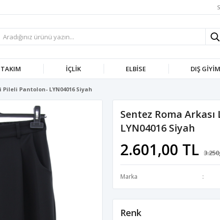
S
TAKIM
İÇLIK
ELBISE
DIŞ GIYI
 Pileli Pantolon- LYN04016 Siyah
Sentez Roma Arkası La
LYN04016 Siyah
2.601,00 TL
3.250
Marka
Renk