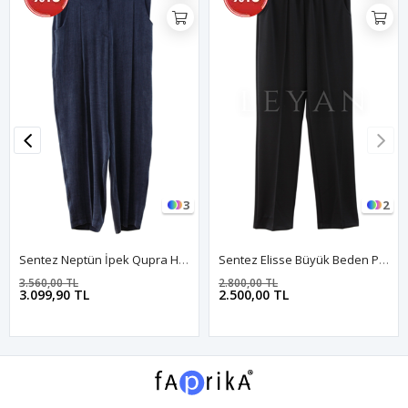
3
2
Sentez Neptün İpek Qupra Havuç Pantolon- LYN04021 Lacivert
Sentez Elisse Büyük Beden Pantolon- LYN04103 Siyah
3.560,00 TL
2.800,00 TL
3.099,90 TL
2.500,00 TL