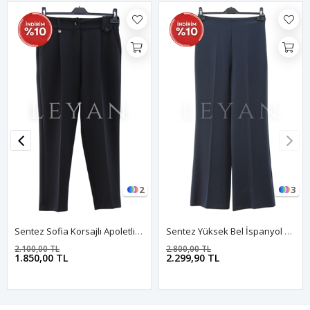
2
3
Sentez Sofia Korsajlı Apoletli Pantolon- LYN04017 Siyah
Sentez Yüksek Bel İspanyol Pantolon- LYN03978 Lacivert
2.100,00 TL
2.800,00 TL
1.850,00 TL
2.299,90 TL