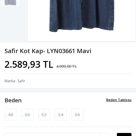
Safir Kot Kap- LYN03661 Mavi
2.589,93 TL
4.000,00 TL
Marka
Safir
Beden
Beden Tablosu
48
50
52
54
56