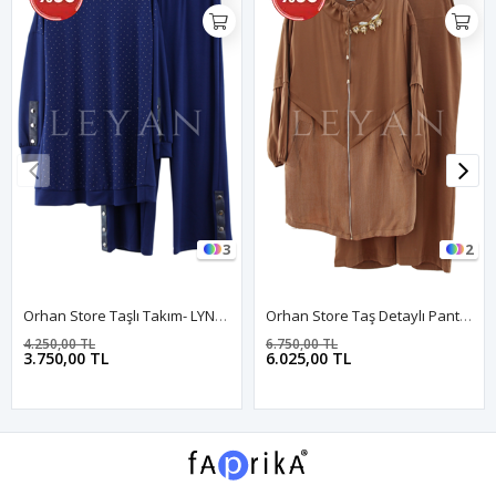
3
2
Orhan Store Taşlı Takım- LYN04231 Parlement
Orhan Store Taş Detaylı Pantolonlu Takım- LYN04574 Kahve
4.250,00 TL
6.750,00 TL
3.750,00 TL
6.025,00 TL