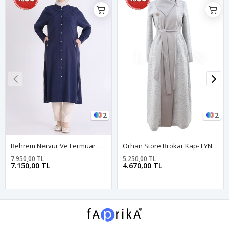
2
2
Behrem Nervür Ve Fermuar Detaylı Kap- LYN04566 Lacivert
Orhan Store Brokar Kap- LYN03408 Gri
7.950,00 TL
5.250,00 TL
7.150,00 TL
4.670,00 TL