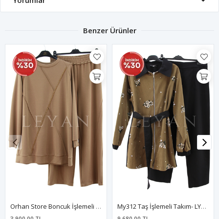
Yorumlar
Benzer Ürünler
Orhan Store Boncuk İşlemeli Takım- LYN04206 Taba
My312 Taş İşlemeli Takım- LYN04546 Kahve
3.900,00 TL
9.680,00 TL