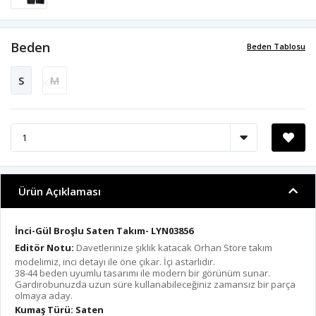
Beden
Beden Tablosu
S
M
Ürün Açıklaması
İnci-Gül Broşlu Saten Takım- LYN03856
Editör Notu:
Davetlerinize şıklık katacak Orhan Store takım
modelimiz, inci detayı ile öne çıkar. İçi astarlıdır.
38-44 beden uyumlu tasarımı ile modern bir görünüm sunar.
Gardırobunuzda uzun süre kullanabileceğiniz zamansız bir parça
olmaya aday.
Kumaş Türü: Saten