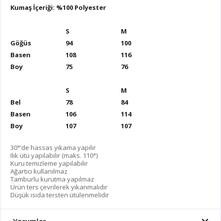
Kumaş İçeriği: %100 Polyester
S
M
Göğüs
94
100
Basen
108
116
Boy
75
76
S
M
Bel
78
84
Basen
106
114
Boy
107
107
30°’de hassas yıkama yapılır
Ilık ütü yapılabilir (maks. 110°)
Kuru temizleme yapılabilir
Ağartıcı kullanılmaz
Tamburlu kurutma yapılmaz
Ürün ters çevrilerek yıkanmalıdır
Düşük ısıda tersten ütülenmelidir