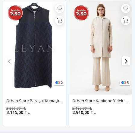
2
5
Orhan Store Paraşüt Kumaşlı Yelek- LYN04183 Lacivert
Orhan Store Kapitone Yelek- LYN02787 Taş
3.800,00 TL
3.190,00 TL
3.115,00 TL
2.910,00 TL