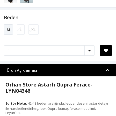
Beden
M
L
XL
Ürün Açıklaması
Orhan Store Astarlı Qupra Ferace-
LYN04346
Editör Notu:
42-48 beden aralığında, leopar desenli astar detayı
ile hareketlendirilmiş, İpek Qupra kumaş ferace modelimiz
Leyan’da..