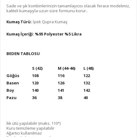
Sade ve şık kombinlerinizin tamamlayıcısı olacak ferace modelimiz,
kaliteli kumaşıyla uzun süre formunu korur..
Kumaş Türü:
İpek Qupra Kumaş
Kumaş İçeriği: %95 Polyester %5 Likra
BEDEN TABLOSU
S (42)
M (44-46)
L (48)
Göğüs
108
116
122
Basen
120
126
132
Boy
140
141
142
Pazu
36
38
40
Ilık ütü yapılabilir (maks. 110°)
Kuru temizleme yapılabilir
Ağartıcı kullanılmaz