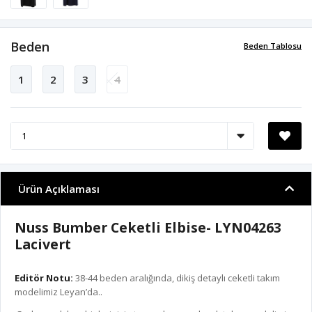
Beden
Beden Tablosu
1
2
3
4
Ürün Açıklaması
Nuss Bumber Ceketli Elbise- LYN04263
Lacivert
Editör Notu:
38-44 beden aralığında, dikiş detaylı ceketli takım
modelimiz Leyan’da..