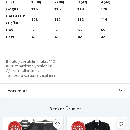
CEKET
1 (38)
2 (40)
3 (42)
4 (44)
Göğüs
116
116
118
120
Bel Lastik
108
110
112
114
Ölçüsü
Boy
65
65
65
65
Pazu
40
40
42
42
Ilık ütü yapılabilir (maks. 110°)
Kuru temizleme yapılabilir
Ağartıcı kullanılmaz
Tamburlu kurutma yapılmaz
Yorumlar
Benzer Ürünler