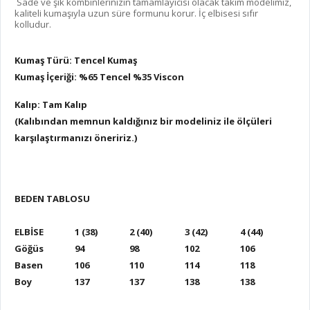
Sade ve şık kombinlerinizin tamamlayıcısı olacak takım modelimiz,
kaliteli kumaşıyla uzun süre formunu korur. İç elbisesi sıfır
kolludur.
Kumaş Türü: Tencel Kumaş
Kumaş İçeriği: %65 Tencel %35 Viscon
Kalıp: Tam Kalıp
(Kalıbından memnun kaldığınız bir modeliniz ile ölçüleri
karşılaştırmanızı öneririz.)
BEDEN TABLOSU
ELBİSE
1 (38)
2 (40)
3 (42)
4 (44)
Göğüs
94
98
102
106
Basen
106
110
114
118
Boy
137
137
138
138