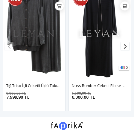
2
Tığ Triko İçli Ceketli Üçlü Takım- LYN03390 Siyah
Nuss Bumber Ceketli Elbise- LYN04263 Siyah
8.800,00 TL
6.500,00 TL
7.999,90 TL
6.000,00 TL