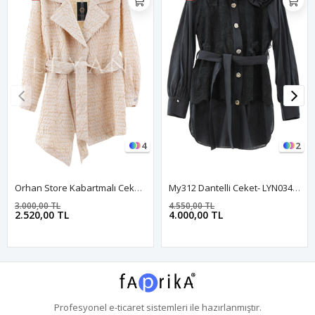
4
2
Orhan Store Kabartmalı Ceket- LYN03697 Bej
My312 Dantelli Ceket- LYN03446 Siyah
3.000,00 TL
4.550,00 TL
2.520,00 TL
4.000,00 TL
Profesyonel
e-ticaret
sistemleri ile hazırlanmıştır.