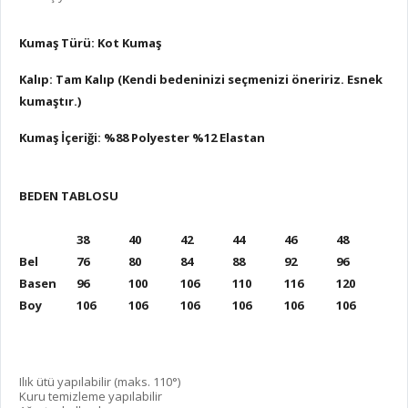
Kumaş Türü: Kot Kumaş
Kalıp: Tam Kalıp (Kendi bedeninizi seçmenizi öneririz. Esnek
kumaştır.)
Kumaş İçeriği: %88 Polyester %12 Elastan
BEDEN TABLOSU
38
40
42
44
46
48
Bel
76
80
84
88
92
96
Basen
96
100
106
110
116
120
Boy
106
106
106
106
106
106
Ilık ütü yapılabilir (maks. 110°)
Kuru temizleme yapılabilir