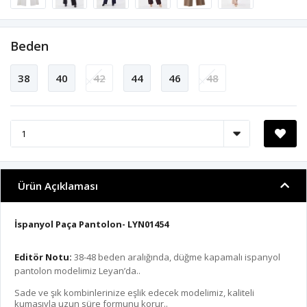
Beden
38
40
42
44
46
48
Ürün Açıklaması
İspanyol Paça Pantolon- LYN01454
Editör Notu:
38-48 beden aralığında, düğme kapamalı ispanyol
pantolon modelimiz Leyan’da..
Sade ve şık kombinlerinize eşlik edecek modelimiz, kaliteli
kumaşıyla uzun süre formunu korur..