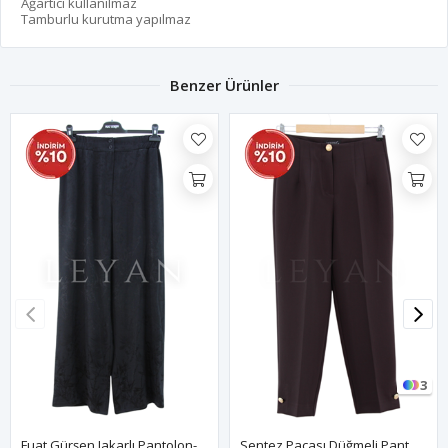
Ağartıcı kullanılmaz
Tamburlu kurutma yapılmaz
Benzer Ürünler
3
Fuat Gürşen Jakarlı Pantolon- LYN04122 Siyah
Sentez Paçası Düğmeli Pantolon- LYN03104 Kahve