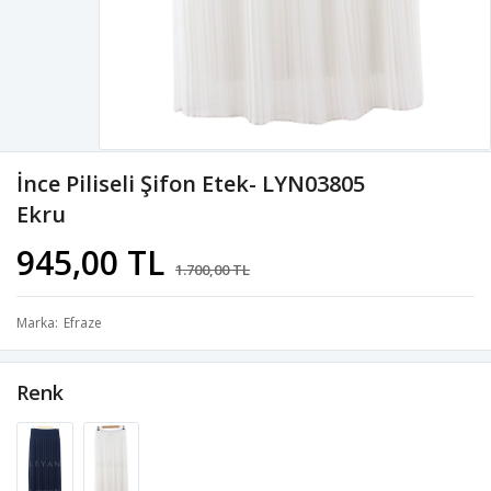
İnce Piliseli Şifon Etek- LYN03805
Ekru
945,00 TL
1.700,00 TL
Marka
Efraze
Renk