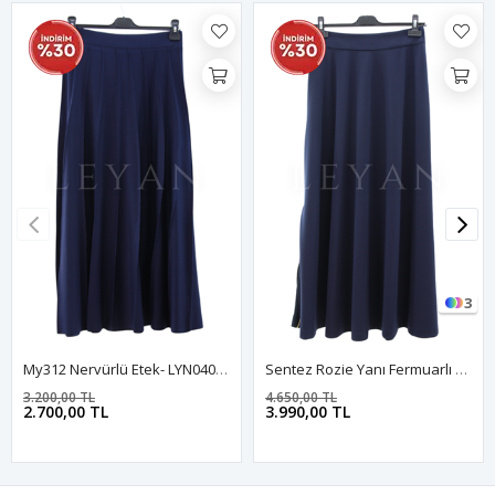
3
My312 Nervürlü Etek- LYN04042 Lacivert
Sentez Rozie Yanı Fermuarlı Kloş Etek- LYN04596 Lacivert
3.200,00 TL
4.650,00 TL
2.700,00 TL
3.990,00 TL