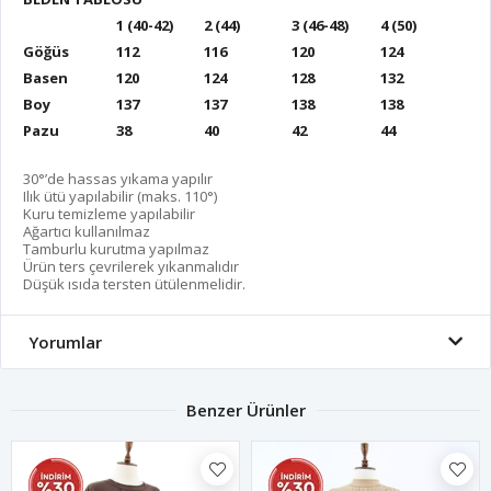
1 (40-42)
2 (44)
3 (46-48)
4 (50)
Göğüs
112
116
120
124
Basen
120
124
128
132
Boy
137
137
138
138
Pazu
38
40
42
44
30°’de hassas yıkama yapılır
Ilık ütü yapılabilir (maks. 110°)
Kuru temizleme yapılabilir
Ağartıcı kullanılmaz
Tamburlu kurutma yapılmaz
Ürün ters çevrilerek yıkanmalıdır
Düşük ısıda tersten ütülenmelidir.
Yorumlar
Benzer Ürünler