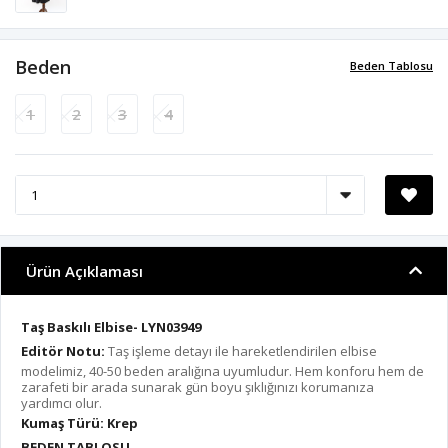
Beden
Beden Tablosu
1
2
3
4
Ürün Açıklaması
Taş Baskılı Elbise- LYN03949
Editör Notu:
Taş işleme detayı ile hareketlendirilen elbise
modelimiz, 40-50 beden aralığına uyumludur. Hem konforu hem de
zarafeti bir arada sunarak gün boyu şıklığınızı korumanıza
yardımcı olur.
Kumaş Türü: Krep
BEDEN TABLOSU