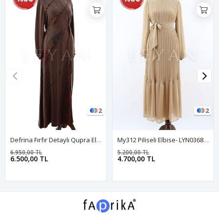
2
2
Defrina Fırfır Detaylı Qupra Elbise- LYN04651 Kahve
My312 Piliseli Elbise- LYN03689 Bej
6.950,00 TL
5.200,00 TL
6.500,00 TL
4.700,00 TL