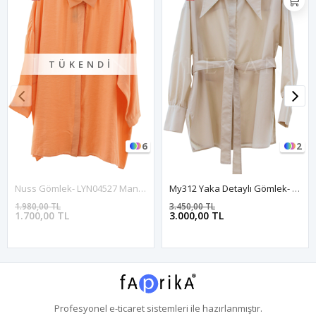
TÜKENDI
6
2
Nuss Gömlek- LYN04527 Mango
My312 Yaka Detaylı Gömlek- LYN04621 Bej
1.980,00 TL
3.450,00 TL
1.700,00 TL
3.000,00 TL
Profesyonel
e-ticaret
sistemleri ile hazırlanmıştır.