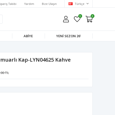
ipariş Takibi
Yardım
Bize Ulaşın
Türkçe
0
0
M
ABIYE
YENI SEZON 26'
muarlı Kap-LYN04625 Kahve
,00 TL