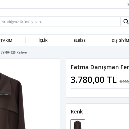
S
TAKIM
İÇLIK
ELBISE
DIŞ GIYI
-LYN04625 Kahve
Fatma Danışman Fer
3.780,00 TL
6.000
Renk