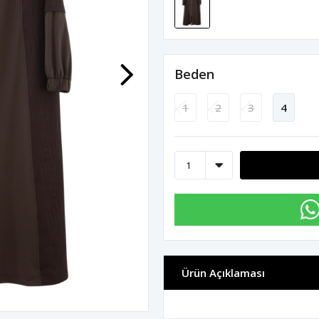
Beden
1
2
3
4
Ürün Açıklaması