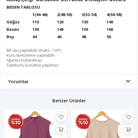
BEDEN TABLOSU
1(44-46)
2(48-50)
3(52-54)
4(56-58)
Göğüs
110
120
130
140
Basen
130
140
150
160
Boy
44
46
48
50
Ilık ütü yapılabilir (maks. 110°)
Kuru temizleme yapılabilir
Ağartıcı kullanılmaz
Tamburlu kurutma yapılmaz
Yorumlar
Benzer Ürünler