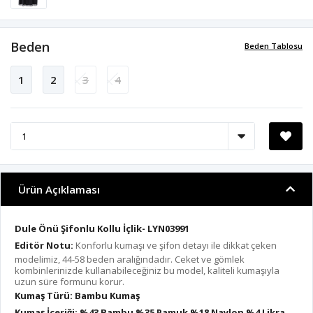
Beden
Beden Tablosu
1
2
3
4
Ürün Açıklaması
Dule Önü Şifonlu Kollu İçlik- LYN03991
Editör Notu:
Konforlu kumaşı ve şifon detayı ile dikkat çeken
modelimiz, 44-58 beden aralığındadır. Ceket ve gömlek
kombinlerinizde kullanabileceğiniz bu model, kaliteli kumaşıyla
uzun süre formunu korur.
Kumaş Türü: Bambu Kumaş
Kumaş İçeriği: %43 Bambu %35 Pamuk %18 Naylon %4 Likra