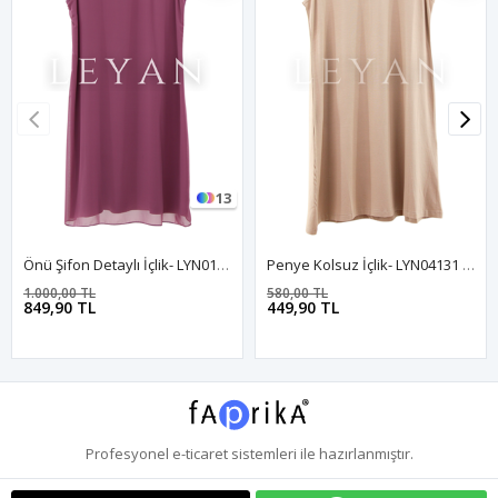
13
Önü Şifon Detaylı İçlik- LYN01342 Gül Kurusu
Penye Kolsuz İçlik- LYN04131 Bej
1.000,00 TL
580,00 TL
849,90 TL
449,90 TL
Profesyonel
e-ticaret
sistemleri ile hazırlanmıştır.