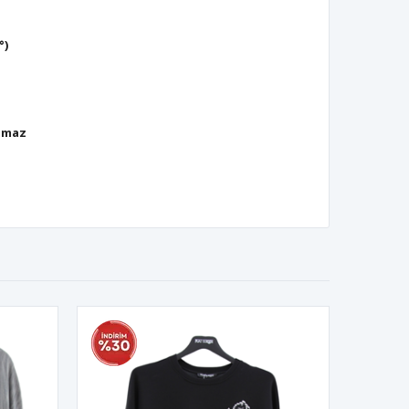
°)
lmaz