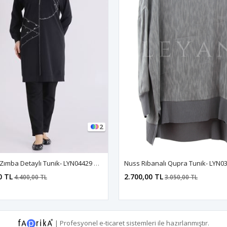
2
Behrem Zımba Detaylı Tunik- LYN04429 Siyah
Nuss Ribanalı Qupra Tunik- LYN03
0 TL
2.700,00 TL
4.400,00 TL
3.050,00 TL
|
Profesyonel
e-ticaret
sistemleri ile hazırlanmıştır.