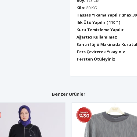
Boy:
173 CM
Kilo:
80 KG
Hassas Yıkama Yapılır (max 30
Ilık Ütü Yapılır ( 110 ° )
Kuru Temizleme Yapılır
Ağartıcı Kullanılmaz
Santrifüjlü Makinada Kurutu
Ters Çevirerek Yıkayınız
Tersten Ütüleyiniz
Benzer Ürünler