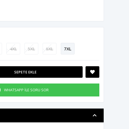
4XL
5XL
6XL
7XL
SEPETE EKLE
WHATSAPP İLE SORU SOR