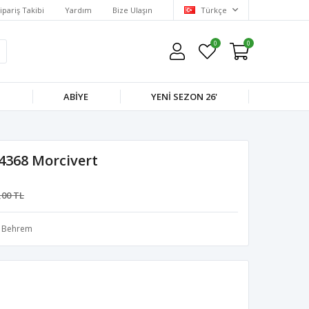
ipariş Takibi
Yardım
Bize Ulaşın
Türkçe
0
0
M
ABIYE
YENI SEZON 26'
4368 Morcivert
,00 TL
Behrem