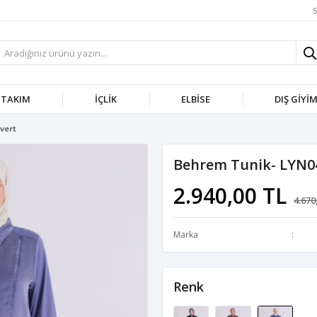
S
TAKIM
İÇLIK
ELBISE
DIŞ GIYI
vert
Behrem Tunik- LYN0
2.940,00 TL
4.670
Marka
Renk