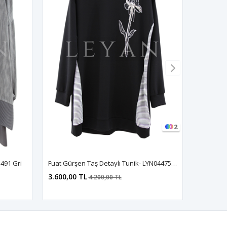
2
491 Gri
Fuat Gürşen Taş Detaylı Tunik- LYN04475 Siyah
3.600,00 TL
4.200,00 TL