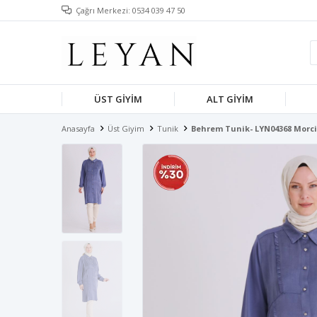
Çağrı Merkezi: 0534 039 47 50
ÜST GIYIM
ALT GIYIM
Anasayfa
Üst Giyim
Tunik
Behrem Tunik- LYN04368 Morci