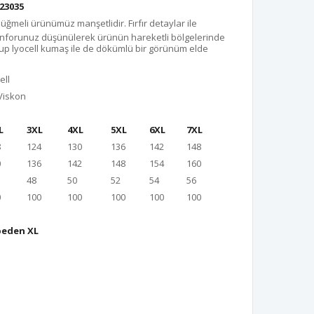
23035
üğmeli ürünümüz manşetlidir. Fırfır detaylar ile
konforunuz düşünülerek ürünün hareketli bölgelerinde
up lyocell kumaş ile de dökümlü bir görünüm elde
ell
Viskon
L
3XL
4XL
5XL
6XL
7XL
8
124
130
136
142
148
0
136
142
148
154
160
48
50
52
54
56
0
100
100
100
100
100
beden XL