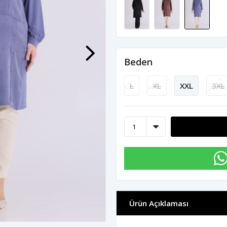
Beden
L
XL
XXL
3XL
Ürün Açıklaması