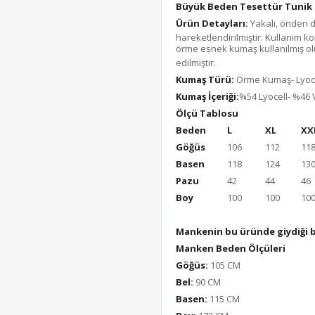
Büyük Beden Tesettür Tunik 
Ürün Detayları:
Yakalı, önden d
hareketlendirilmiştir. Kullanım 
örme esnek kumaş kullanılmış ol
edilmiştir.
Kumaş Türü:
Örme Kumaş- Lyoc
Kumaş İçeriği:
%54 Lyocell- %46 
Ölçü Tablosu
Beden
L
XL
XX
Göğüs
106
112
11
Basen
118
124
13
Pazu
42
44
46
Boy
100
100
10
Mankenin bu üründe giydiği 
Manken Beden Ölçüleri
Göğüs:
105 CM
Bel:
90 CM
Basen:
115 CM