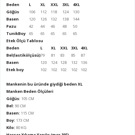
Beden
L
XL
XXL
3XL
4XL
Göğüs
106
112
118
124
130
Basen
120
126
132
138
144
Pazu
42
44
46
48
50
TunikBoy
65
65
65
65
65
Etek Ölçü Tablosu
Beden
L
XL
XXL
3XL
4XL
Bel(lastikölçüsü)
79
81
83
85
87
Basen
120
124
128
132
136
Etek boy
102
102
102
102
102
Mankenin bu üründe giydiği beden XL
Manken Beden Ölçüleri
Göğüs:
105 CM
Bel:
90 CM
Basen:
115 CM
Boy:
173 CM
Kilo:
80 KG
Hassas Yıkama Yapılır (max 30°)