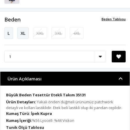
Beden
Beden Tablosu
L
XL
XXL
3XL
4XL
Ürün Açıklaması
Büyük Beden Tesettür Etekli Takım 35131
Ürün Detayları:
Yakalı önden düğmeli ürünümüz patchwork
detaylı ve kolları lastiklidir. Etek beli lastikli olup iki yandan ceplidir.
Kumaş Türü:
İpek Kupra
Kumaş İçeriği:
%56 Lyocell- %44 Viskon
Tunik Ölçü Tablosu