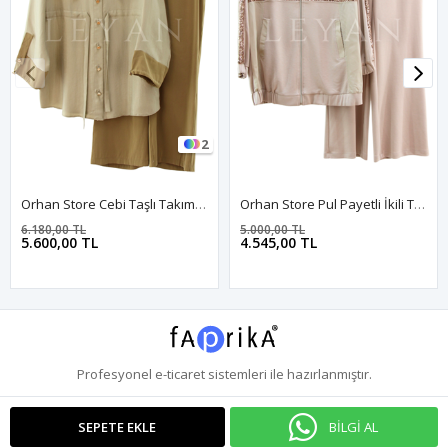
2
Orhan Store Cebi Taşlı Takım- LYN04606 Olive
Orhan Store Pul Payetli İkili Takım- LYN04269 Bej
6.180,00 TL
5.000,00 TL
5.600,00 TL
4.545,00 TL
Profesyonel
e-ticaret
sistemleri ile hazırlanmıştır.
BİLGİ AL
SEPETE EKLE