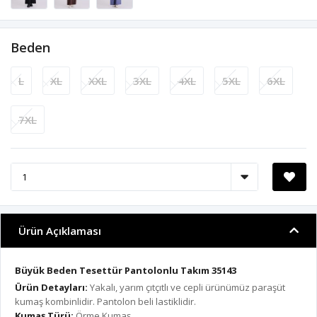
Beden
L
XL
XXL
3XL
4XL
5XL
6XL
7XL
Ürün Açıklaması
Büyük Beden Tesettür Pantolonlu Takım 35143
Ürün Detayları:
Yakalı, yarım çıtçıtlı ve cepli ürünümüz paraşüt
kumaş kombinlidir. Pantolon beli lastiklidir.
Kumaş Türü:
Örme Kumaş