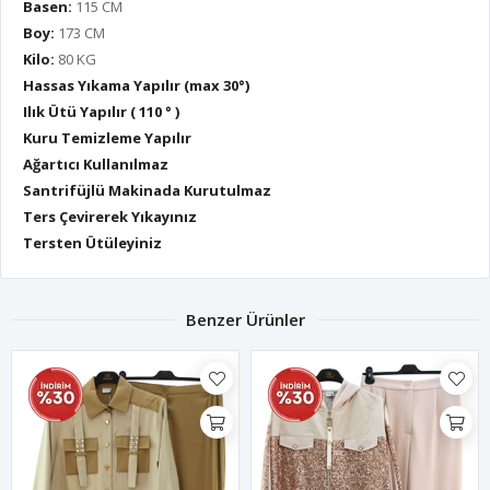
Basen:
115 CM
Boy:
173 CM
Kilo:
80 KG
Hassas Yıkama Yapılır (max 30°)
Ilık Ütü Yapılır ( 110 ° )
Kuru Temizleme Yapılır
Ağartıcı Kullanılmaz
Santrifüjlü Makinada Kurutulmaz
Ters Çevirerek Yıkayınız
Tersten Ütüleyiniz
Benzer Ürünler