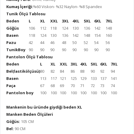
Kumaş İçeriği:
%60 Viskon- %32 Naylon- %8 Spandex
Tunik Ölçü Tablosu
Beden
L
XL
XXL
3XL
4XL
5XL
6XL
7XL
Göğüs
106
112
118
124
130
136
142
148
Basen
118
124
130
136
142
148
154
160
Pazu
42
44
46
48
50
52
54
56
TunikBoy
90
90
90
90
90
90
90
90
Pantolon Ölçü Tablosu
Beden
L
XL
XXL
3XL
4XL
5XL
6XL
7XL
Bel(lastikölçüsü)
80
82
84
86
88
90
92
94
Basen
113
117
121
125
129
133
137
141
Paça
67
68
69
70
71
72
73
74
Pantolon boy
100
100
100
100
100
100
100
100
Mankenin bu üründe giydiği beden XL
Manken Beden Ölçüleri
Göğüs:
105 CM
Bel:
90 CM