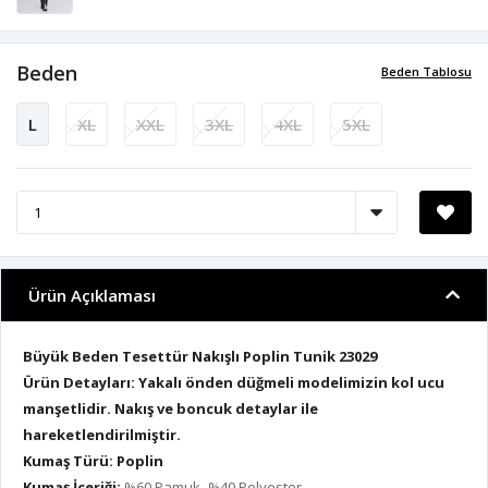
Beden
Beden Tablosu
L
XL
XXL
3XL
4XL
5XL
Ürün Açıklaması
Büyük Beden Tesettür Nakışlı Poplin Tunik 23029
Ürün Detayları: Yakalı önden düğmeli modelimizin kol ucu
manşetlidir. Nakış ve boncuk detaylar ile
hareketlendirilmiştir.
Kumaş Türü: Poplin
Kumaş İçeriği:
%60 Pamuk- %40 Polyester