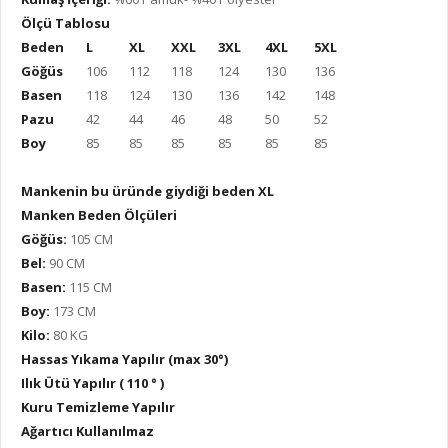
Ölçü Tablosu
Beden
L
XL
XXL
3XL
4XL
5XL
Göğüs
106
112
118
124
130
136
Basen
118
124
130
136
142
148
Pazu
42
44
46
48
50
52
Boy
85
85
85
85
85
85
Mankenin bu üründe giydiği beden XL
Manken Beden Ölçüleri
Göğüs:
105 CM
Bel:
90 CM
Basen:
115 CM
Boy:
173 CM
Kilo:
80 KG
Hassas Yıkama Yapılır (max 30°)
Ilık Ütü Yapılır ( 110 ° )
Kuru Temizleme Yapılır
Ağartıcı Kullanılmaz