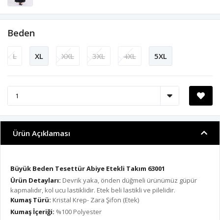
Beden
L
XL
XXL
3XL
4XL
5XL
Ürün Açıklaması
Büyük Beden Tesettür Abiye Etekli Takım 63001
Ürün Detayları:
Devrik yaka, önden düğmeli ürünümüz güpür
kapmalıdır, kol ucu lastiklidir. Etek beli lastikli ve pilelidir.
Kumaş Türü:
Kristal Krep- Zara Şifon (Etek)
Kumaş İçeriği:
%100 Polyester