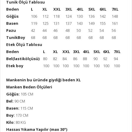
Tunik Ölçü Tablosu
Beden
L
XL
XXL
3XL
4XL
5XL
6XL
7XL
Göğüs
106
112
118
124
130
136
142
148
Basen
119
125
131
137
143
149
155
161
Pazu
42
44
46
48
50
52
54
56
TunikBoy
68
68
68
68
68
68
68
68
Etek Ölçü Tablosu
Beden
L
XL
XXL
3XL
4XL
5XL
6XL
7XL
Bel(lastikölçüsü)
80
82
84
86
88
90
92
94
Etek boy
100
100
100
100
100
100
100
100
Mankenin bu üründe giydiği beden XL
Manken Beden Ölçüleri
Göğüs:
105 CM
Bel:
90 CM
Basen:
115 CM
Boy:
173 CM
Kilo:
80 KG
Hassas Yıkama Yapılır (max 30°)