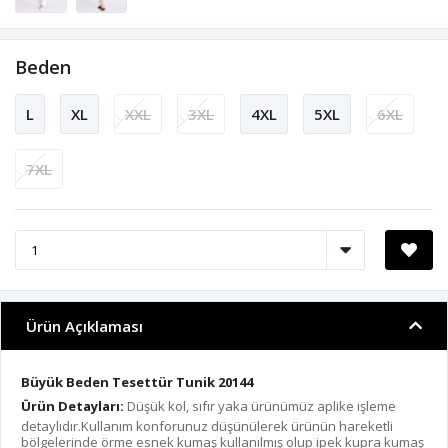
Beden
L
XL
XXL
3XL
4XL
5XL
6XL
7XL
Ürün Açıklaması
Büyük Beden Tesettür Tunik 20144
Ürün Detayları:
Düşük kol, sıfır yaka ürünümüz aplike işleme
detaylıdır.Kullanım konforunuz düşünülerek ürünün hareketli
bölgelerinde örme esnek kumaş kullanılmış olup ipek kupra kumaş