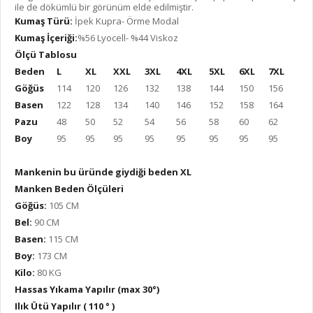
ile de dökümlü bir görünüm elde edilmiştir.
Kumaş Türü:
İpek Kupra- Örme Modal
Kumaş İçeriği:
%56 Lyocell- %44 Viskoz
Ölçü Tablosu
Beden
L
XL
XXL
3XL
4XL
5XL
6XL
7XL
Göğüs
114
120
126
132
138
144
150
156
Basen
122
128
134
140
146
152
158
164
Pazu
48
50
52
54
56
58
60
62
Boy
95
95
95
95
95
95
95
95
Mankenin bu üründe giydiği beden XL
Manken Beden Ölçüleri
Göğüs:
105 CM
Bel:
90 CM
Basen:
115 CM
Boy:
173 CM
Kilo:
80 KG
Hassas Yıkama Yapılır (max 30°)
Ilık Ütü Yapılır ( 110 ° )