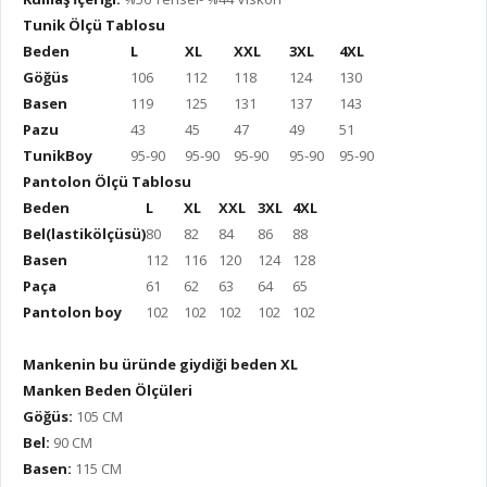
Tunik Ölçü Tablosu
Beden
L
XL
XXL
3XL
4XL
Göğüs
106
112
118
124
130
Basen
119
125
131
137
143
Pazu
43
45
47
49
51
TunikBoy
95-90
95-90
95-90
95-90
95-90
Pantolon Ölçü Tablosu
Beden
L
XL
XXL
3XL
4XL
Bel(lastikölçüsü)
80
82
84
86
88
Basen
112
116
120
124
128
Paça
61
62
63
64
65
Pantolon boy
102
102
102
102
102
Mankenin bu üründe giydiği beden XL
Manken Beden Ölçüleri
Göğüs:
105 CM
Bel:
90 CM
Basen:
115 CM