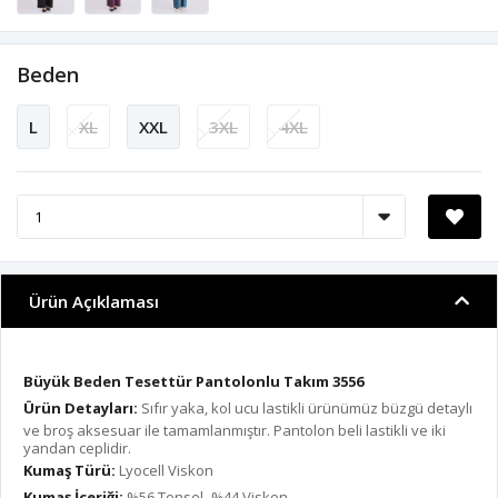
Beden
L
XL
XXL
3XL
4XL
Ürün Açıklaması
Büyük Beden Tesettür Pantolonlu Takım 3556
Ürün Detayları:
Sıfır yaka, kol ucu lastikli ürünümüz büzgü detaylı
ve broş aksesuar ile tamamlanmıştır. Pantolon beli lastikli ve iki
yandan ceplidir.
Kumaş Türü:
Lyocell Viskon
Kumaş İçeriği:
%56 Tensel- %44 Viskon