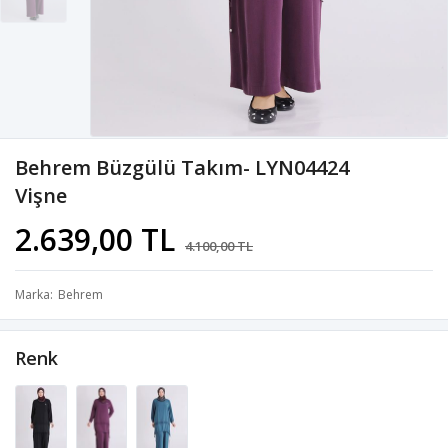
Behrem Büzgülü Takım- LYN04424
Vişne
2.639,00 TL
4.100,00 TL
Marka
Behrem
Renk