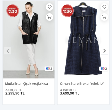
2
2
Mutlu Ertan Çiçek Arujlu Kısa Yelek- LYN03646 Siyah
Orhan Store Brokar Yelek- LYN04145 Lacivert
2.850,00 TL
4.150,00 TL
2.299,90 TL
3.699,90 TL