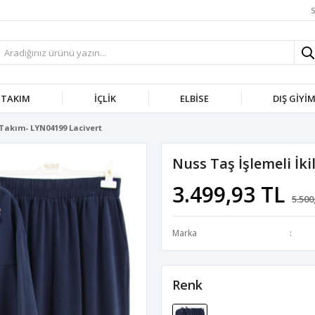
S
TAKIM
İÇLIK
ELBISE
DIŞ GIYI
i Takım- LYN04199 Lacivert
Nuss Taş İşlemeli İk
3.499,93 TL
5.500
Marka
Renk