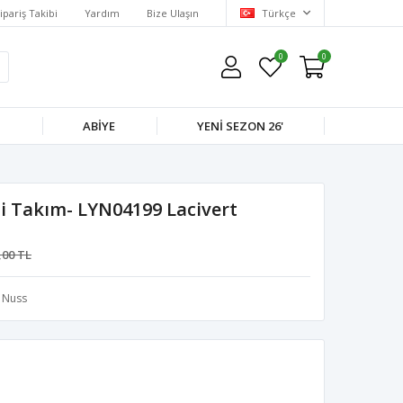
ipariş Takibi
Yardım
Bize Ulaşın
Türkçe
0
0
M
ABIYE
YENI SEZON 26'
ili Takım- LYN04199 Lacivert
,00 TL
Nuss