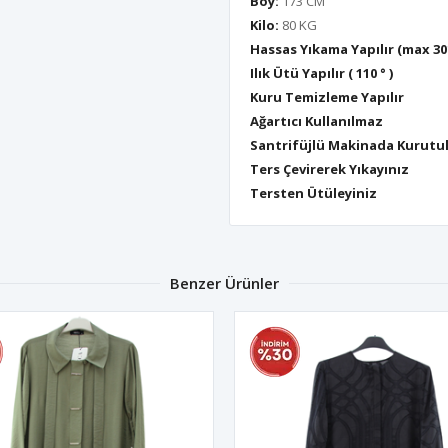
Boy:
173 CM
Kilo:
80 KG
Hassas Yıkama Yapılır (max 30
Ilık Ütü Yapılır ( 110 ° )
Kuru Temizleme Yapılır
Ağartıcı Kullanılmaz
Santrifüjlü Makinada Kurutu
Ters Çevirerek Yıkayınız
Tersten Ütüleyiniz
Benzer Ürünler