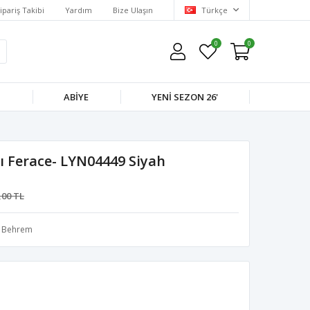
ipariş Takibi
Yardım
Bize Ulaşın
Türkçe
0
0
M
ABIYE
YENI SEZON 26'
ı Ferace- LYN04449 Siyah
,00 TL
Behrem