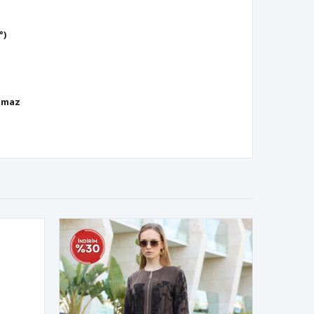
°)
lmaz