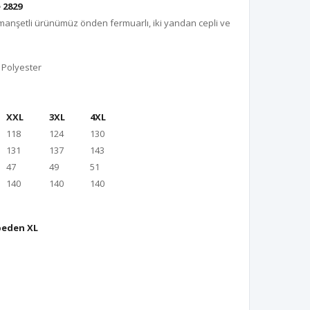
 2829
anşetli ürünümüz önden fermuarlı, iki yandan cepli ve
 Po
lyester
XXL
3XL
4XL
118
124
130
131
137
143
47
49
51
140
140
140
beden XL