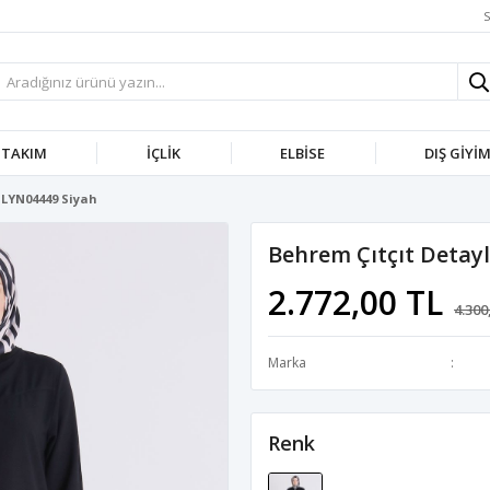
S
TAKIM
İÇLIK
ELBISE
DIŞ GIYI
- LYN04449 Siyah
Behrem Çıtçıt Detayl
2.772,00 TL
4.300
Marka
Renk