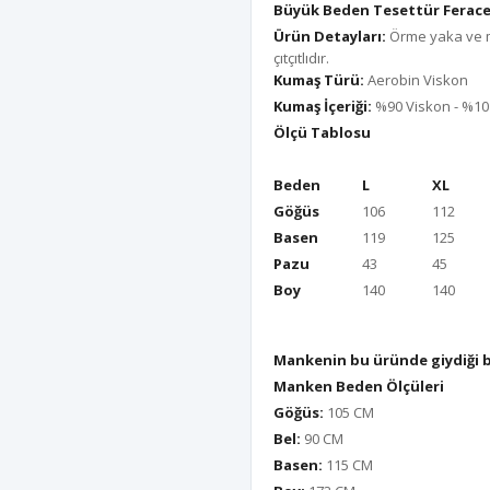
Büyük Beden Tesettür Ferace
Ürün Detayları:
Örme yaka ve m
çıtçıtlıdır.
Kumaş Türü:
Aerobin Viskon
Kumaş İçeriği:
%90 Viskon - %10
Ölçü Tablosu
Beden
L
XL
Göğüs
106
112
Basen
119
125
Pazu
43
45
Boy
140
140
Mankenin bu üründe giydiği 
Manken Beden Ölçüleri
Göğüs:
105 CM
Bel:
90 CM
Basen:
115 CM