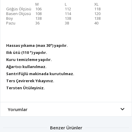
M
L
XL
Göğüs Ölçüsü
106
112
118
Basen Ölçüsü
108
114
120
Boy
138
138
138
Pazu
36
38
40
Hassas yıkama (max 30°) yapılır.
Ilık ütü (110 °) yapılır.
Kuru temizleme yapılır.
Ağartıcı kullanılmaz.
Santrifüjlü makinada kurutulmaz.
Ters Çevirerek Yıkayınız.
Tersten Ütüleyiniz.
Yorumlar
Benzer Ürünler