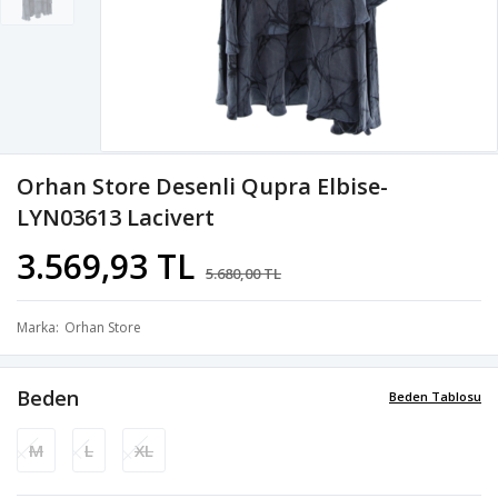
Orhan Store Desenli Qupra Elbise-
LYN03613 Lacivert
3.569,93 TL
5.680,00 TL
Marka
Orhan Store
Beden
Beden Tablosu
M
L
XL