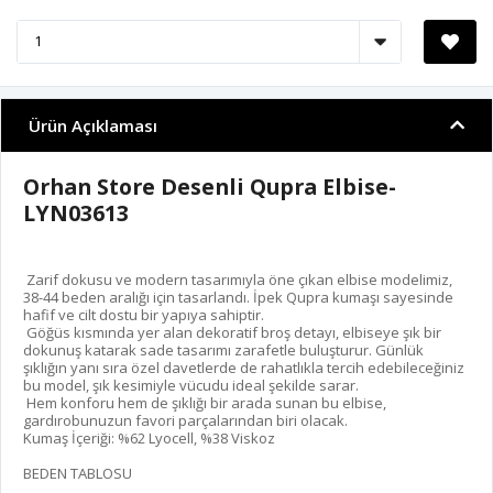
Ürün Açıklaması
Orhan Store Desenli Qupra Elbise-
LYN03613
Zarif dokusu ve modern tasarımıyla öne çıkan elbise modelimiz,
38-44 beden aralığı için tasarlandı. İpek Qupra kumaşı sayesinde
hafif ve cilt dostu bir yapıya sahiptir.
Göğüs kısmında yer alan dekoratif broş detayı, elbiseye şık bir
dokunuş katarak sade tasarımı zarafetle buluşturur. Günlük
şıklığın yanı sıra özel davetlerde de rahatlıkla tercih edebileceğiniz
bu model, şık kesimiyle vücudu ideal şekilde sarar.
Hem konforu hem de şıklığı bir arada sunan bu elbise,
gardırobunuzun favori parçalarından biri olacak.
Kumaş İçeriği: %62 Lyocell, %38 Viskoz
BEDEN TABLOSU