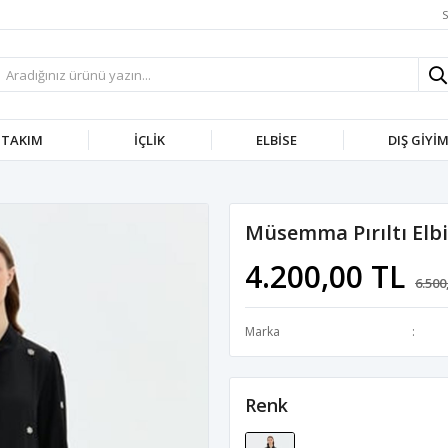
S
TAKIM
İÇLIK
ELBISE
DIŞ GIYI
Müsemma Pırıltı Elb
4.200,00 TL
6.500
Marka
Renk