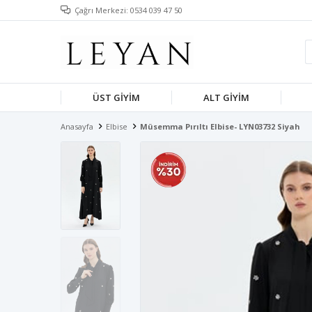
Çağrı Merkezi: 0534 039 47 50
ÜST GIYIM
ALT GIYIM
Anasayfa
Elbise
Müsemma Pırıltı Elbise- LYN03732 Siyah