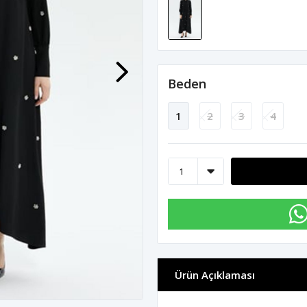
Beden
1
2
3
4
Ürün Açıklaması