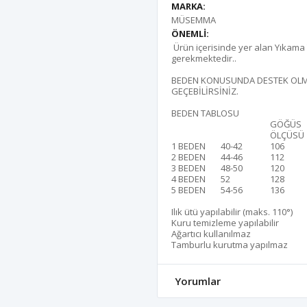
MARKA:
MÜSEMMA
ÖNEMLİ:
Ürün içerisinde yer alan Yıkama T
gerekmektedir..
BEDEN KONUSUNDA DESTEK OLMA
GEÇEBİLİRSİNİZ.
BEDEN TABLOSU
GÖĞÜS
ÖLÇÜSÜ
1 BEDEN
40-42
106
2 BEDEN
44-46
112
3 BEDEN
48-50
120
4 BEDEN
52
128
5 BEDEN
54-56
136
Ilık ütü yapılabilir (maks. 110°)
Kuru temizleme yapılabilir
Ağartıcı kullanılmaz
Tamburlu kurutma yapılmaz
Yorumlar