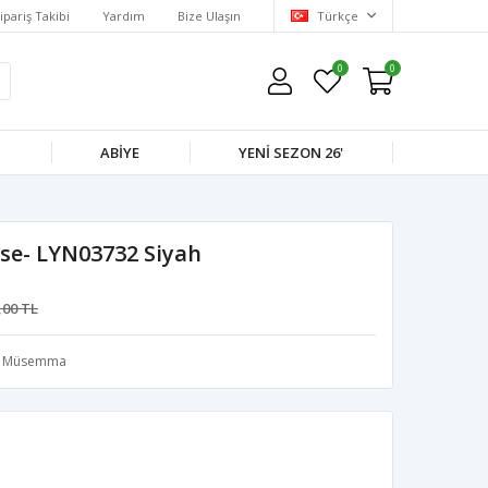
ipariş Takibi
Yardım
Bize Ulaşın
Türkçe
0
0
M
ABIYE
YENI SEZON 26'
ise- LYN03732 Siyah
,00 TL
Müsemma