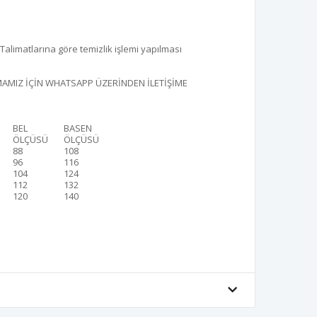
alimatlarına göre temizlik işlemi yapılması
MIZ İÇİN WHATSAPP ÜZERİNDEN İLETİŞİME
BEL
BASEN
ÖLÇÜSÜ
ÖLÇÜSÜ
88
108
96
116
104
124
112
132
120
140