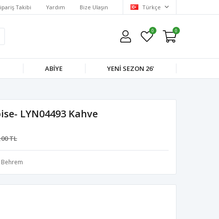
ipariş Takibi
Yardım
Bize Ulaşın
Türkçe
0
0
M
ABIYE
YENI SEZON 26'
ise- LYN04493 Kahve
,00 TL
Behrem