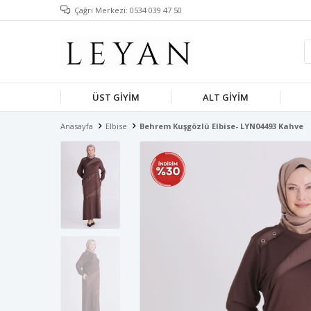
Çağrı Merkezi: 0534 039 47 50
ÜST GIYIM
ALT GIYIM
Anasayfa
Elbise
Behrem Kuşgözlü Elbise- LYN04493 Kahve