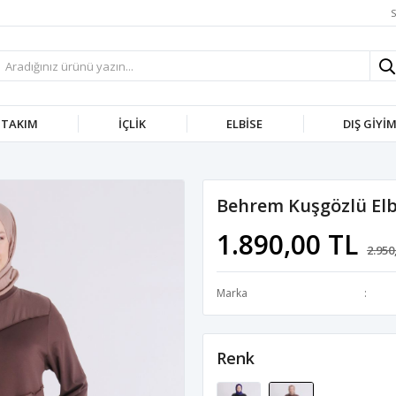
S
TAKIM
İÇLIK
ELBISE
DIŞ GIYI
Behrem Kuşgözlü Elb
1.890,00 TL
2.950
Marka
Renk